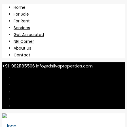
Home
For Sale
For Rent
Services
Get Associated
NRI Corner
About us
Contact
+91-9821185506
info@dsilvaproperties.com