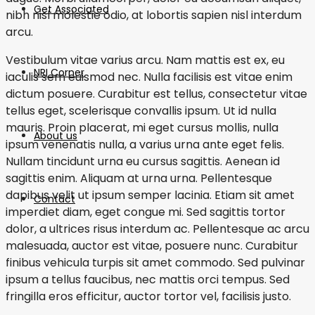
Get Associated
nibh nisl molestie odio, at lobortis sapien nisl interdum
arcu.
Vestibulum vitae varius arcu. Nam mattis est ex, eu
NRI Corner
iaculis sem euismod nec. Nulla facilisis est vitae enim
dictum posuere. Curabitur est tellus, consectetur vitae
tellus eget, scelerisque convallis ipsum. Ut id nulla
mauris. Proin placerat, mi eget cursus mollis, nulla
About us
ipsum venenatis nulla, a varius urna ante eget felis.
Nullam tincidunt urna eu cursus sagittis. Aenean id
sagittis enim. Aliquam at urna urna. Pellentesque
dapibus velit ut ipsum semper lacinia. Etiam sit amet
Contact
imperdiet diam, eget congue mi. Sed sagittis tortor
dolor, a ultrices risus interdum ac. Pellentesque ac arcu
malesuada, auctor est vitae, posuere nunc. Curabitur
finibus vehicula turpis sit amet commodo. Sed pulvinar
ipsum a tellus faucibus, nec mattis orci tempus. Sed
fringilla eros efficitur, auctor tortor vel, facilisis justo.