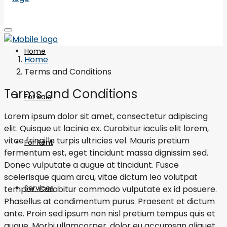
Home
Home
Terms and Conditions
Terms and Conditions
For Sale
Lorem ipsum dolor sit amet, consectetur adipiscing
elit. Quisque ut lacinia ex. Curabitur iaculis elit lorem,
vitae fringilla turpis ultricies vel. Mauris pretium
For Rent
fermentum est, eget tincidunt massa dignissim sed.
Donec vulputate a augue at tincidunt. Fusce
scelerisque quam arcu, vitae dictum leo volutpat
Services
tempor. Curabitur commodo vulputate ex id posuere.
Phasellus at condimentum purus. Praesent et dictum
ante. Proin sed ipsum non nisl pretium tempus quis et
augue. Morbi ullamcorper, dolor eu accumsan aliquet,