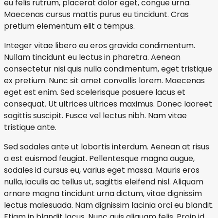
eu felis rutrum, placerat dolor eget, congue urna.
Maecenas cursus mattis purus eu tincidunt. Cras
pretium elementum elit a tempus.
Integer vitae libero eu eros gravida condimentum.
Nullam tincidunt eu lectus in pharetra. Aenean
consectetur nisi quis nulla condimentum, eget tristique
ex pretium. Nunc sit amet convallis lorem. Maecenas
eget est enim. Sed scelerisque posuere lacus et
consequat. Ut ultrices ultrices maximus. Donec laoreet
sagittis suscipit. Fusce vel lectus nibh. Nam vitae
tristique ante.
Sed sodales ante ut lobortis interdum. Aenean at risus
a est euismod feugiat. Pellentesque magna augue,
sodales id cursus eu, varius eget massa. Mauris eros
nulla, iaculis ac tellus ut, sagittis eleifend nisl. Aliquam
ornare magna tincidunt urna dictum, vitae dignissim
lectus malesuada. Nam dignissim lacinia orci eu blandit.
Etiam in blandit lacus. Nunc quis aliquam felis. Proin id